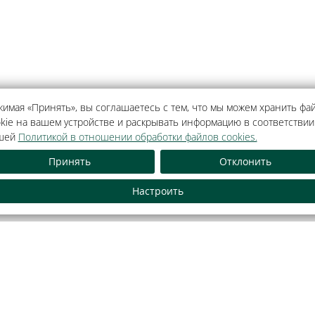
имая «Принять», вы соглашаетесь с тем, что мы можем хранить фа
kie на вашем устройстве и раскрывать информацию в соответствии
шей
Политикой в отношении обработки файлов cookies.
Принять
Отклонить
Как оплатить банковской
Обращения граждан и
картой
лиц
Настроить
тель».
зидент-Отель».
ода Минским