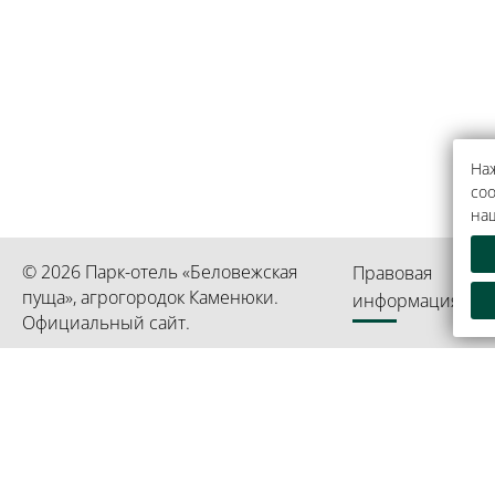
Наж
coo
на
© 2026 Парк-отель «Беловежская
Правовая
пуща», агрогородок Каменюки.
информация
Официальный сайт.
Республиканское унитарное предприятие «Президент-О
Информация является собственностью гостиницы «Пре
УНП 192750936 свидетельство выдано 02 марта 2023 г