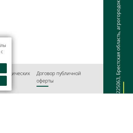
агрогородок Каменюки
,
Брестская область
йлы
 с
 юридических
Договор публичной
,
оферты
225063