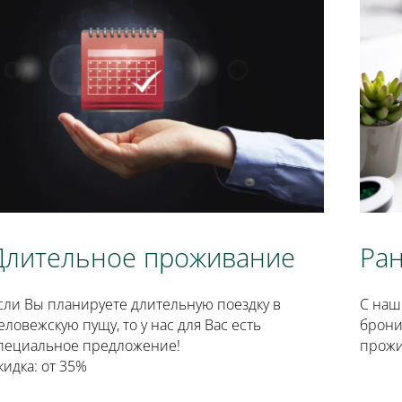
Длительное проживание
Ра
сли Вы планируете длительную поездку в
С наш
еловежскую пущу, то у нас для Вас есть
брони
пециальное предложение!
прож
кидка: от 35%