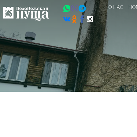
О НАС
НО