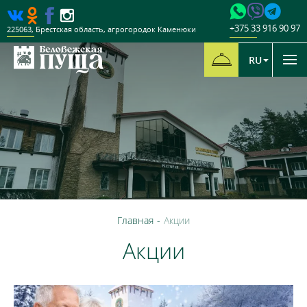
+375 33 916 90 97
225063
,
Брестская область
,
агрогородок Каменюки
RU
Главная
-
Акции
Акции