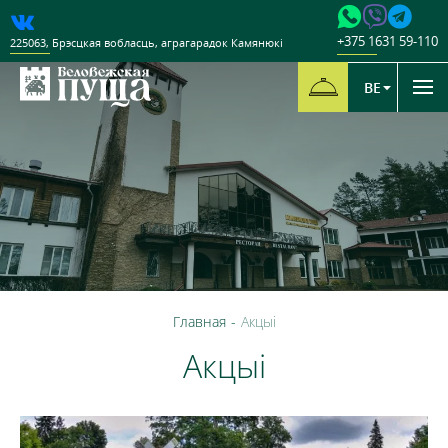
+375 1631 59-110
225063
,
Брэсцкая вобласць
,
аграгарадок Камянюкі
BE
Главная
-
Акцыі
Акцыі