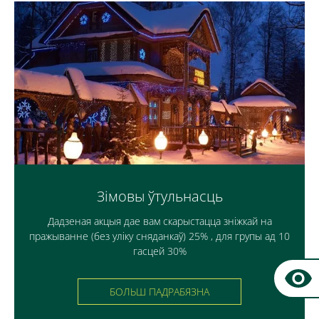
Зімовы ўтульнасць
Дадзеная акцыя дае вам скарыстацца зніжкай на
пражыванне (без уліку сняданкаў) 25% , для групы ад 10
гасцей 30%
БОЛЬШ ПАДРАБЯЗНА