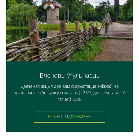
Вясновы ўтульнасць
Дадзеная акцыя дае вам скарыстацца зніжкай на
пражыванне (без уліку сняданкаў) 25%, для групы ад 10
гасцей 30%.
БОЛЬШ ПАДРАБЯЗНА