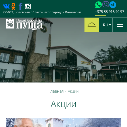
+375 33 916 90 97
225063
,
Брестская область
,
агрогородок Каменюки
RU
Главная
-
Акции
Акции