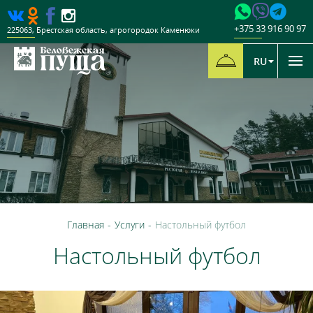
+375 33 916 90 97
225063
,
Брестская область
,
агрогородок Каменюки
RU
Главная
-
Услуги
-
Настольный футбол
Настольный футбол