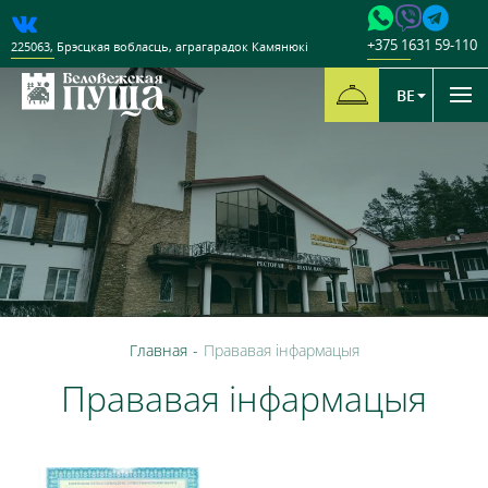
+375 1631 59-110
225063
,
Брэсцкая вобласць
,
аграгарадок Камянюкі
BE
Главная
-
Прававая інфармацыя
Прававая інфармацыя