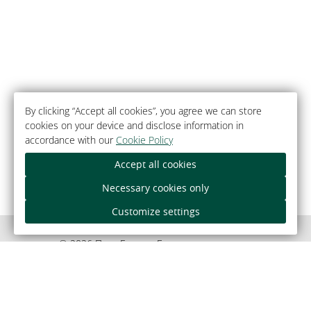
By clicking “Accept all cookies”, you agree we can store
cookies on your device and disclose information in
accordance with our
Cookie Policy
Accept all cookies
Necessary cookies only
Customize settings
© 2026 Парк-Гатэль «Белавежская пушча»,
аграгарадок Камянюкі.
Афіцыйны сайт.
Як аплаціць банкаўскай картай