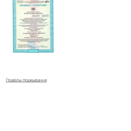
Правілы пражывання