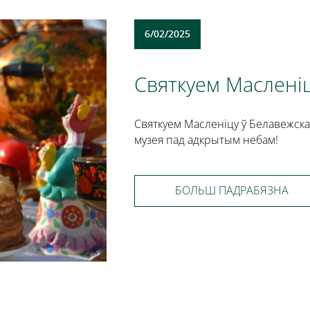
6/02/2025
Святкуем Маслені
Святкуем Масленіцу ў Белавежск
музея пад адкрытым небам!
БОЛЬШ ПАДРАБЯЗНА