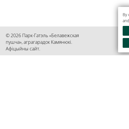
By 
and
© 2026 Парк-Гатэль «Белавежская
пушча», аграгарадок Камянюкі.
Афіцыйны сайт.
Рэспубліканскае унітарнае прадпрыемства «Прэзідэнт-Га
Інфармацыя з'яўляецца ўласнасцю гасцініцы «Прэзідэнт-
192750936 пасведчанне выдадзена 02 сакавіка 2023 год
гарадскім выканаўчым камітэтам
Кіраўніцтва справамі Прэзідэнта
Афіцы
Рэспублікі Беларусь
Прэзі