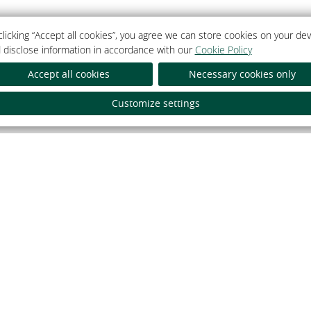
clicking “Accept all cookies”, you agree we can store cookies on your dev
 disclose information in accordance with our
Cookie Policy
Accept all cookies
Necessary cookies only
Як аплаціць банкаўскай к
Customize settings
тэль».
Гатэль». УНП
а Мінскім
йны інтэрнэт-партал
Гасцінічны ком
дэнта Рэспублікі Беларусь
Гатэль 5*