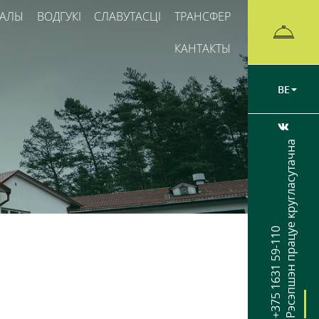
ЗАЛЫ
ВОДГУКІ
СЛАВУТАСЦІ
ТРАНСФЕР
КАНТАКТЫ
BE
Рэсэпшэн працуе кругласутачна
+375 1631 59-110