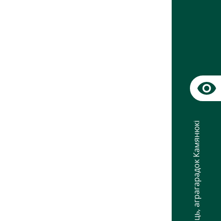
аграгарадок Камянюкі
,