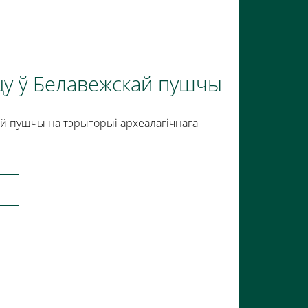
цу ў Белавежскай пушчы
ай пушчы на тэрыторыі археалагічнага