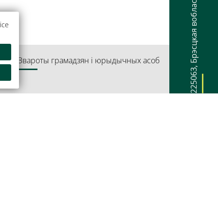
Брэсцкая вобласць
ice
артай
Звароты грамадзян і юрыдычных асоб
,
225063
плекс Прэзідэнт-