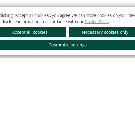
clicking “Accept all cookies”, you agree we can store cookies on your dev
 disclose information in accordance with our
Cookie Policy
Accept all cookies
Necessary cookies only
Як аплаціць банкаўскай к
Customize settings
тэль».
Гатэль». УНП
а Мінскім
йны інтэрнэт-партал
Гасцінічны ком
дэнта Рэспублікі Беларусь
Гатэль 5*