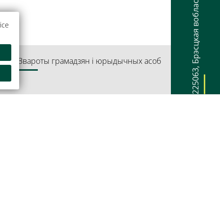
Брэсцкая вобласць
ice
артай
Звароты грамадзян і юрыдычных асоб
,
225063
плекс Прэзідэнт-