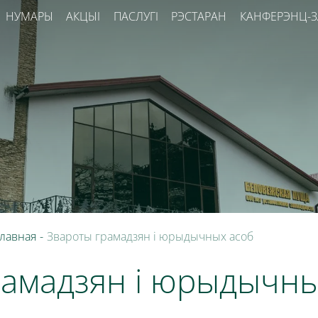
НУМАРЫ
АКЦЫІ
ПАСЛУГІ
РЭСТАРАН
КАНФЕРЭНЦ-
лавная
-
Звароты грамадзян і юрыдычных асоб
рамадзян і юрыдычны