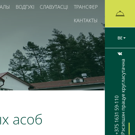
ЗАЛЫ
ВОДГУКІ
СЛАВУТАСЦІ
ТРАНСФЕР
КАНТАКТЫ
BE
Рэсэпшэн працуе кругласутачна
+375 1631 59-110
х асоб