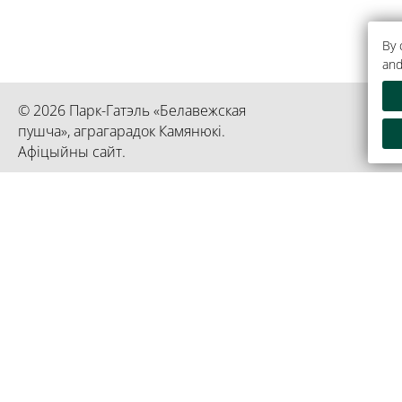
By 
and
© 2026 Парк-Гатэль «Белавежская
пушча», аграгарадок Камянюкі.
Афіцыйны сайт.
Рэспубліканскае унітарнае прадпрыемства «Прэзідэнт-Га
Інфармацыя з'яўляецца ўласнасцю гасцініцы «Прэзідэнт-
192750936 пасведчанне выдадзена 02 сакавіка 2023 год
гарадскім выканаўчым камітэтам
Кіраўніцтва справамі Прэзідэнта
Афіцы
Рэспублікі Беларусь
Прэзі