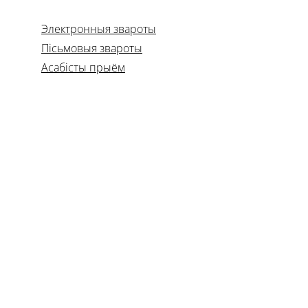
Электронныя звароты
Пісьмовыя звароты
Асабісты прыём