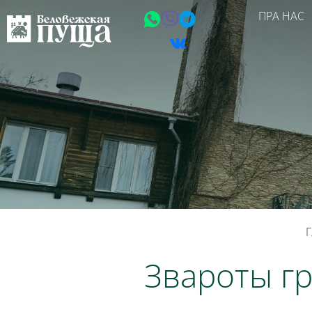
ПРА НАС
Г
Звароты г