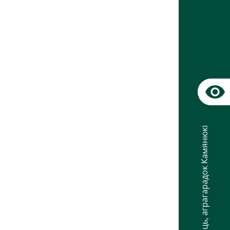
аграгарадок Камянюкі
,