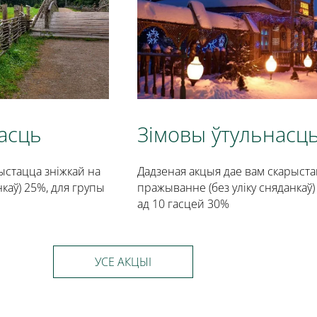
асць
Зімовы ўтульнасц
ыстацца зніжкай на
Дадзеная акцыя дае вам скарыста
каў) 25%, для групы
пражыванне (без уліку сняданкаў)
ад 10 гасцей 30%
УСЕ АКЦЫІ