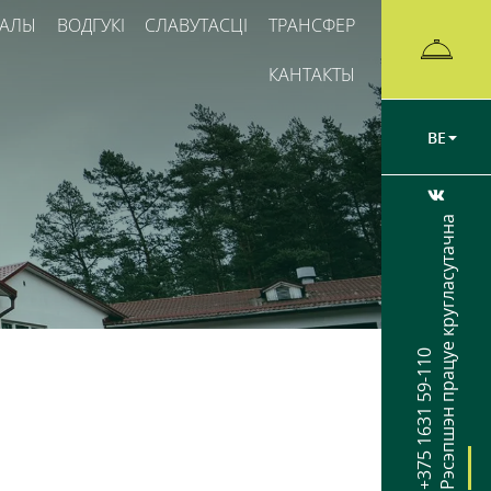
ЗАЛЫ
ВОДГУКІ
СЛАВУТАСЦІ
ТРАНСФЕР
КАНТАКТЫ
BE
Рэсэпшэн працуе кругласутачна
+375 1631 59-110