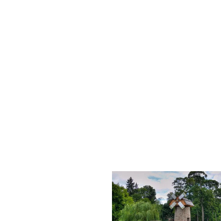
Бранюй зараз
па выгаднай цане