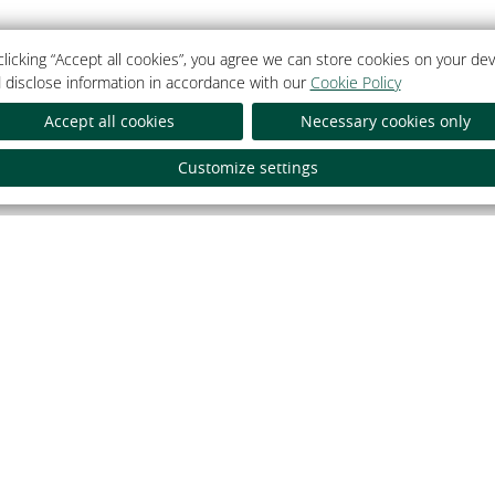
clicking “Accept all cookies”, you agree we can store cookies on your dev
 disclose information in accordance with our
Cookie Policy
Accept all cookies
Necessary cookies only
Як аплаціць банкаўскай к
Customize settings
тэль».
Гатэль». УНП
а Мінскім
йны інтэрнэт-партал
Гасцінічны ком
дэнта Рэспублікі Беларусь
Гатэль 5*