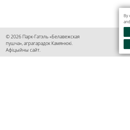
By 
and
© 2026 Парк-Гатэль «Белавежская
пушча», аграгарадок Камянюкі.
Афіцыйны сайт.
Рэспубліканскае унітарнае прадпрыемства «Прэзідэнт-Га
Інфармацыя з'яўляецца ўласнасцю гасцініцы «Прэзідэнт-
192750936 пасведчанне выдадзена 02 сакавіка 2023 год
гарадскім выканаўчым камітэтам
Кіраўніцтва справамі Прэзідэнта
Афіцы
Рэспублікі Беларусь
Прэзі