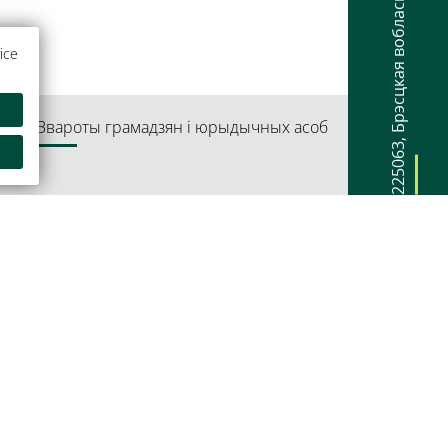
Брэсцкая вобласць
ice
артай
Звароты грамадзян і юрыдычных асоб
,
225063
плекс Прэзідэнт-