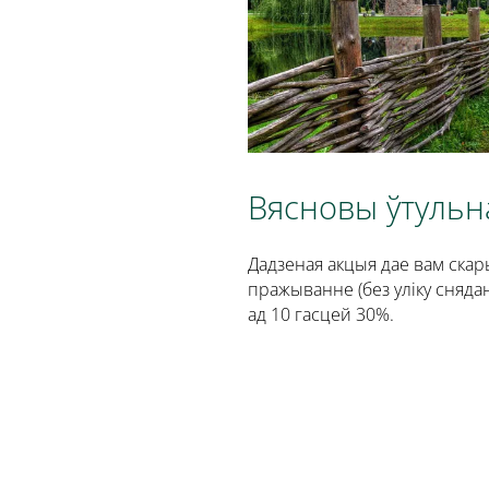
Вясновы ўтульн
Дадзеная акцыя дае вам скар
пражыванне (без уліку снядан
ад 10 гасцей 30%.