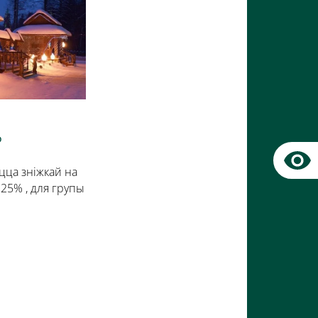
ь
цца зніжкай на
 25% , для групы