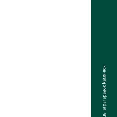
аграгарадок Камянюкі
,