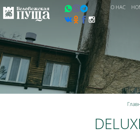
О НАС
НО
Глав
DELUXE