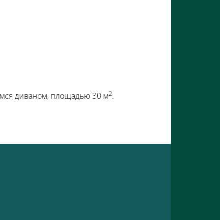
2
имся диваном, площадью 30 м
.