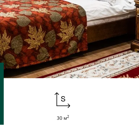
2
30 м