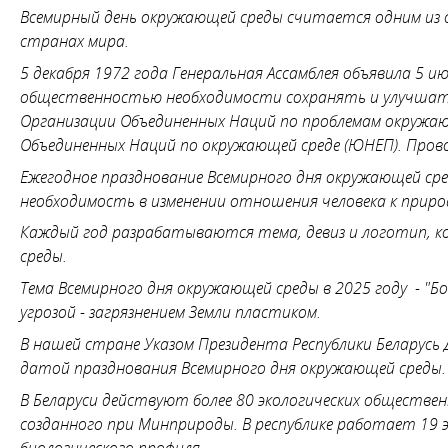
Всемирный день окружающей среды считается одним из с
странах мира.
5 декабря 1972 года Генеральная Ассамблея объявила 5 и
общественностью необходимости сохранять и улучшать
Организации Объединенных Наций по проблемам окружающ
Объединенных Наций по окружающей среде (ЮНЕП). Прово
Ежегодное празднование Всемирного дня окружающей ср
необходимость в изменении отношения человека к приро
Каждый год разрабатываются тема, девиз и логотип, 
среды.
Тема Всемирного дня окружающей среды в 2025 году - "
угрозой - загрязнением Земли пластиком.
В нашей стране Указом Президента Республики Беларусь
датой празднования Всемирного дня окружающей среды.
В Беларуси действуют более 80 экологических обществен
созданного при Минприроды. В республике работает 19 э
биологического профиля.