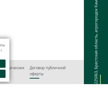
агрогородок Каменюки
,
Брестская область
йлы
 с
 юридических
Договор публичной
,
оферты
225063