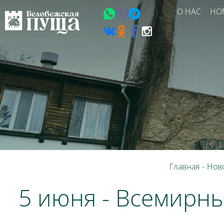
О НАС
НО
Главная
-
Нов
5 июня - Всемирн