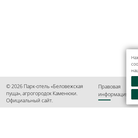
Наж
coo
на
© 2026 Парк-отель «Беловежская
Правовая
пуща», агрогородок Каменюки.
информация
Официальный сайт.
Республиканское унитарное предприятие «Президент-О
Информация является собственностью гостиницы «Пре