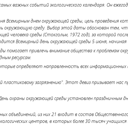
амых важных событий экологического календаря. Он ежегод
юня Всемирным днем окружающей среды, цель проведения кот
 окружающую среду. Выбор этой даты обоснован тем, чт
ей человека среды (Стокгольм, 1972 год), за которой пос
дится Всемирный день окружающей среды 5 июня, начиная 
еды помогает привлечь внимание общества к проблемам ок
дным ресурсам.
которые определяют направленность всех информационных
Бой пластиковому загрязнению". Этот девиз призывает нас 
 День охраны окружающей среды установлен праздничным дне
ных объединений, из них 21 входит в состав Общественног
кологических центров, в которых более 30 тысяч учащихся