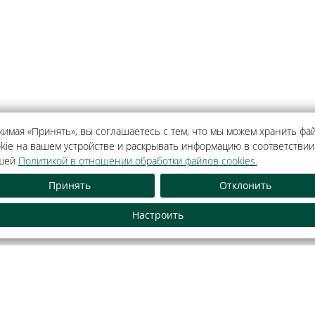
имая «Принять», вы соглашаетесь с тем, что мы можем хранить фа
kie на вашем устройстве и раскрывать информацию в соответствии
шей
Политикой в отношении обработки файлов cookies.
Принять
Отклонить
Как оплатить банковской
Обращения граждан и
картой
лиц
Настроить
тель».
зидент-Отель».