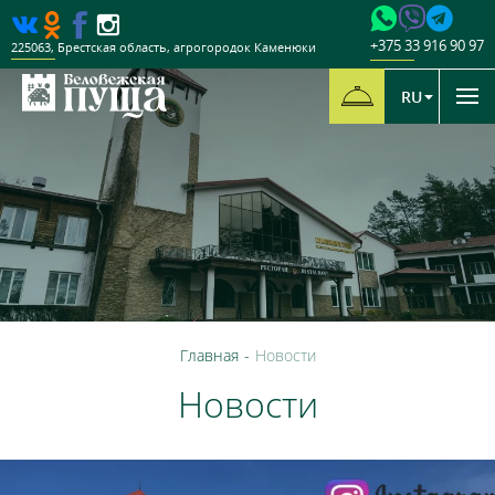
+375 33 916 90 97
225063
,
Брестская область
,
агрогородок Каменюки
RU
Главная
-
Новости
Новости