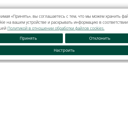
имая «Принять», вы соглашаетесь с тем, что мы можем хранить фа
kie на вашем устройстве и раскрывать информацию в соответствии
шей
Политикой в отношении обработки файлов cookies.
Принять
Отклонить
Как оплатить банковской
Обращения граждан и
картой
лиц
Настроить
тель».
зидент-Отель».
ода Минским
альный интернет-портал
Республиканск