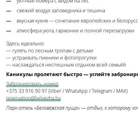
уютные номера с видом на лес
свежий воздух заповедника и тишина
вкусная кухня — сочетание европейских и белорус
атмосфера уюта, гармонии и полной перезагрузки
Здесь идеально:
— гулять по лесным тропам с детьми
— устраивать пикники и фотопрогулки
— наслаждаться неспешным отдыхом всей семьёй
Каникулы пролетают быстро — успейте забронир
Забронировать номер
+375 33 916 90 97 (Viber / WhatsApp / Telegram / MAX)
reservation@belvezha.by
Парк-отель «Беловежская пуща» — отдых, к которому хо