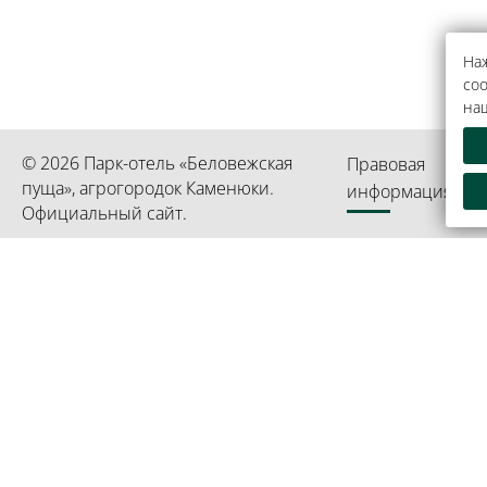
Наж
coo
на
© 2026 Парк-отель «Беловежская
Правовая
пуща», агрогородок Каменюки.
информация
Официальный сайт.
Республиканское унитарное предприятие «Президент-О
Информация является собственностью гостиницы «Пре
УНП 192750936 свидетельство выдано 02 марта 2023 г
городским исполнительным комитетом
Управление делами Президента
Офици