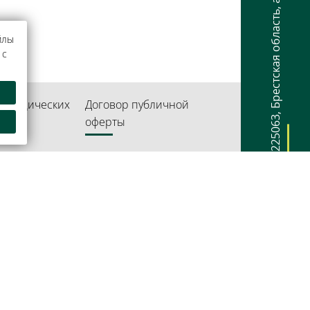
,
Брестская область
йлы
 с
 юридических
Договор публичной
,
оферты
225063
ое унитарное