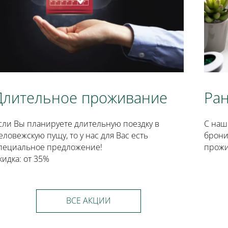
Длительное проживание
Ра
сли Вы планируете длительную поездку в
С наш
еловежскую пущу, то у нас для Вас есть
брони
пециальное предложение!
прож
кидка: от 35%
ВСЕ АКЦИИ