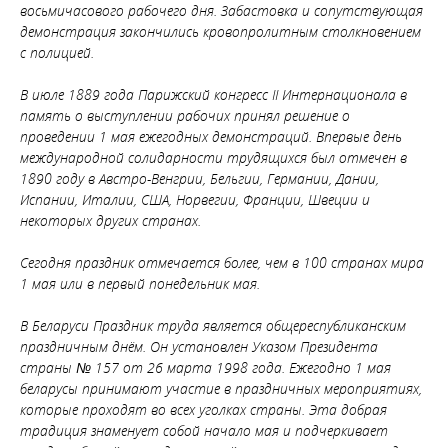
восьмичасового рабочего дня. Забастовка и сопутствующая
демонстрация закончились кровопролитным столкновением
с полицией.
В июле 1889 года Парижский конгресс II Интернационала в
память о выступлении рабочих принял решение о
проведении 1 мая ежегодных демонстраций. Впервые день
международной солидарности трудящихся был отмечен в
1890 году в Австро-Венгрии, Бельгии, Германии, Дании,
Испании, Италии, США, Норвегии, Франции, Швеции и
некоторых других странах.
Сегодня праздник отмечается более, чем в 100 странах мира
1 мая или в первый понедельник мая.
В Беларуси Праздник труда является общереспубликанским
праздничным днём. Он установлен Указом Президента
страны № 157 от 26 марта 1998 года. Ежегодно 1 мая
беларусы принимают участие в праздничных мероприятиях,
которые проходят во всех уголках страны. Эта добрая
традиция знаменует собой начало мая и подчеркивает