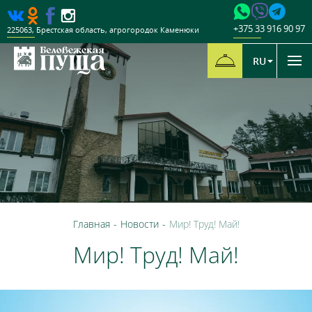
+375 33 916 90 97
225063
,
Брестская область
,
агрогородок Каменюки
RU
Главная
-
Новости
-
Мир! Труд! Май!
Мир! Труд! Май!