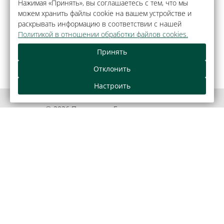
Нажимая «Принять», вы соглашаетесь с тем, что мы
можем хранить файлы cookie на вашем устройстве и
раскрывать информацию в соответствии с нашей
Политикой в отношении обработки файлов cookies.
Принять
Отклонить
Настроить
© 2026 Парк-отель «Беловежская пуща»,
агрогородок Каменюки.
Официальный сайт.
Правовая информация
Как оплатить банковской картой
Обращения граждан и юридических лиц
Договор публичной оферты