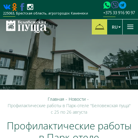
+375 33 916 90 97
225063
,
Брестская область
,
агрогородок Каменюки
RU
Главная
-
Новости
-
Профилактические работы в Парк-отеле "Беловежская пуща"
с 25 по 26 августа
Профилактические работы
в Парк-отеле