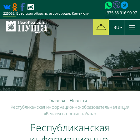
+375 33 916 90 97
225063
,
Брестская область
,
агрогородок Каменюки
RU
Главная
-
Новости
-
Республиканская информационно-образовательная акция
«Беларусь против табака»
Республиканская
информационно-