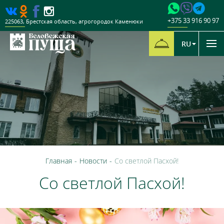
+375 33 916 90 97
225063
,
Брестская область
,
агрогородок Каменюки
RU
Главная
-
Новости
-
Со светлой Пасхой!
Со светлой Пасхой!