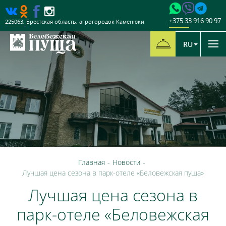
+375 33 916 90 97
225063
,
Брестская область
,
агрогородок Каменюки
RU
Главная
-
Новости
-
Лучшая цена сезона в парк-отеле «Беловежская пуща»
Лучшая цена сезона в
парк-отеле «Беловежская