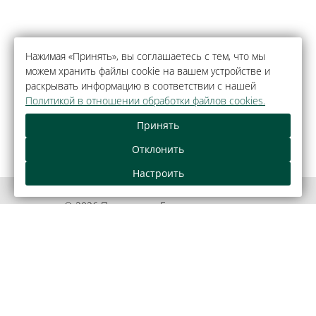
Нажимая «Принять», вы соглашаетесь с тем, что мы
можем хранить файлы cookie на вашем устройстве и
раскрывать информацию в соответствии с нашей
Политикой в отношении обработки файлов cookies.
Принять
Отклонить
Настроить
© 2026 Парк-отель «Беловежская пуща»,
агрогородок Каменюки.
Официальный сайт.
Правовая информация
Как оплатить банковской картой
Обращения граждан и юридических лиц