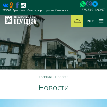
+375 33 916 90 97
225063
,
Брестская область
,
агрогородок Каменюки
RU
Главная
-
Новости
Новости